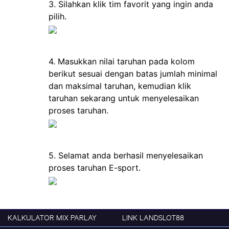
3. Silahkan klik tim favorit yang ingin anda
pilih.
4. Masukkan nilai taruhan pada kolom
berikut sesuai dengan batas jumlah minimal
dan maksimal taruhan, kemudian klik
taruhan sekarang untuk menyelesaikan
proses taruhan.
5. Selamat anda berhasil menyelesaikan
proses taruhan E-sport.
KALKULATOR MIX PARLAY
LINK LANDSLOT88