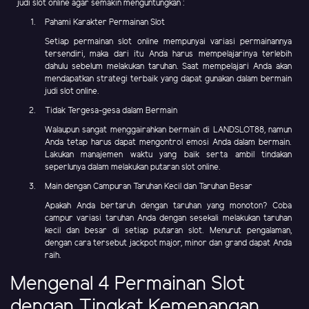
judi slot online agar semakin menguntungkan :
Pahami Karakter Permainan Slot
Setiap permainan slot online mempunyai variasi permainannya
tersendiri, maka dari itu Anda harus mempelajarinya terlebih
dahulu sebelum melakukan taruhan. Saat mempelajari Anda akan
mendapatkan strategi terbaik yang dapat gunakan dalam bermain
judi slot online.
Tidak Tergesa-gesa dalam Bermain
Walaupun sangat menggairahkan bermain di LANDSLOT88, namun
Anda tetap harus dapat mengontrol emosi Anda dalam bermain.
Lakukan manajemen waktu yang baik serta ambil tindakan
seperlunya dalam melakukan putaran slot online.
Main dengan Campuran Taruhan Kecil dan Taruhan Besar
Apakah Anda bertaruh dengan taruhan yang monoton? Coba
campur variasi taruhan Anda dengan sesekali melakukan taruhan
kecil dan besar di setiap putaran slot. Menurut pengalaman,
dengan cara tersebut jackpot major, minor dan grand dapat Anda
raih.
Mengenal 4 Permainan Slot
dengan Tingkat Kemenangan