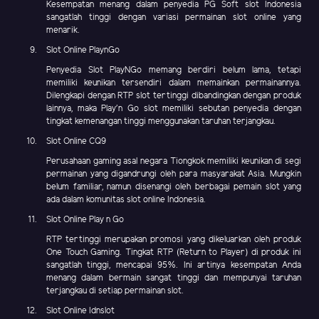
Kesempatan menang dalam penyedia PG Soft slot Indonesia
sangatlah tinggi dengan variasi permainan slot online yang
menarik.
Slot Online PlaynGo
Penyedia Slot PlayNGo memang berdiri belum lama, tetapi
memiliki keunikan tersendiri dalam memainkan permainannya.
Dilengkapi dengan RTP slot tertinggi dibandingkan dengan produk
lainnya, maka Play'n Go slot memiliki sebutan penyedia dengan
tingkat kemenangan tinggi menggunakan taruhan terjangkau.
Slot Online CQ9
Perusahaan gaming asal negara Tiongkok memiliki keunikan di segi
permainan yang digandrungi oleh para masyarakat Asia. Mungkin
belum familiar, namun disenangi oleh berbagai pemain slot yang
ada dalam komunitas slot online Indonesia.
Slot Online Play n Go
RTP tertinggi merupakan promosi yang dikeluarkan oleh produk
One Touch Gaming. Tingkat RTP (Return to Player) di produk ini
sangatlah tinggi, mencapai 95%. Ini artinya kesempatan Anda
menang dalam bermain sangat tinggi dan mempunyai taruhan
terjangkau di setiap permainan slot.
Slot Online Idnslot