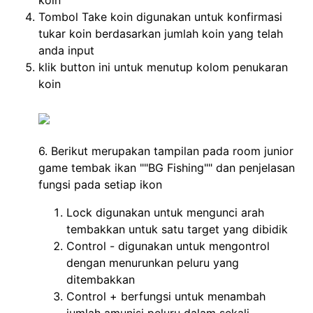
koin
Tombol Take koin digunakan untuk konfirmasi
tukar koin berdasarkan jumlah koin yang telah
anda input
klik button ini untuk menutup kolom penukaran
koin
6. Berikut merupakan tampilan pada room junior
game tembak ikan ""BG Fishing"" dan penjelasan
fungsi pada setiap ikon
Lock digunakan untuk mengunci arah
tembakkan untuk satu target yang dibidik
Control - digunakan untuk mengontrol
dengan menurunkan peluru yang
ditembakkan
Control + berfungsi untuk menambah