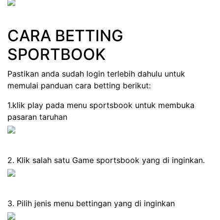
CARA BETTING
SPORTBOOK
Pastikan anda sudah login terlebih dahulu untuk
memulai panduan cara betting berikut:
1.klik play pada menu sportsbook untuk membuka
pasaran taruhan
2. Klik salah satu Game sportsbook yang di inginkan.
3. Pilih jenis menu bettingan yang di inginkan