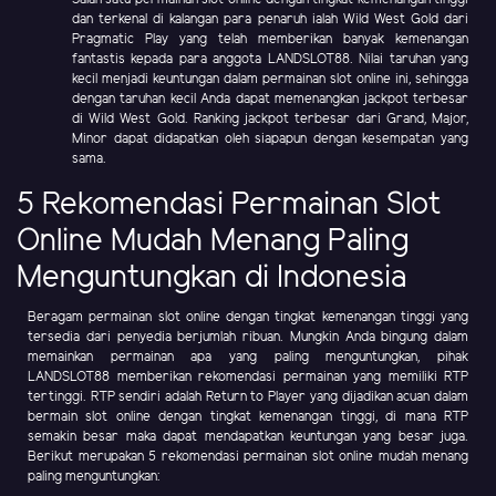
dan terkenal di kalangan para penaruh ialah Wild West Gold dari
Pragmatic Play yang telah memberikan banyak kemenangan
fantastis kepada para anggota LANDSLOT88. Nilai taruhan yang
kecil menjadi keuntungan dalam permainan slot online ini, sehingga
dengan taruhan kecil Anda dapat memenangkan jackpot terbesar
di Wild West Gold. Ranking jackpot terbesar dari Grand, Major,
Minor dapat didapatkan oleh siapapun dengan kesempatan yang
sama.
5 Rekomendasi Permainan Slot
Online Mudah Menang Paling
Menguntungkan di Indonesia
Beragam permainan slot online dengan tingkat kemenangan tinggi yang
tersedia dari penyedia berjumlah ribuan. Mungkin Anda bingung dalam
memainkan permainan apa yang paling menguntungkan, pihak
LANDSLOT88 memberikan rekomendasi permainan yang memiliki RTP
tertinggi. RTP sendiri adalah Return to Player yang dijadikan acuan dalam
bermain slot online dengan tingkat kemenangan tinggi, di mana RTP
semakin besar maka dapat mendapatkan keuntungan yang besar juga.
Berikut merupakan 5 rekomendasi permainan slot online mudah menang
paling menguntungkan: