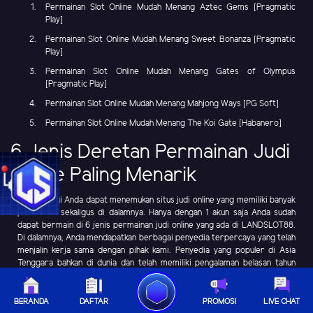
Permainan Slot Online Mudah Menang Aztec Gems [Pragmatic
Play]
Permainan Slot Online Mudah Menang Sweet Bonanza [Pragmatic
Play]
Permainan Slot Online Mudah Menang Gates of Olympus
[Pragmatic Play]
Permainan Slot Online Mudah Menang Mahjong Ways [PG Soft]
Permainan Slot Online Mudah Menang The Koi Gate [Habanero]
6 Jenis Deretan Permainan Judi
Online Paling Menarik
Di mana lagi Anda dapat menemukan situs judi online yang memiliki banyak
permainan sekaligus di dalamnya. Hanya dengan 1 akun saja Anda sudah
dapat bermain di 6 jenis permainan judi online yang ada di LANDSLOT88.
Di dalamnya, Anda mendapatkan berbagai penyedia terpercaya yang telah
menjalin kerja sama dengan pihak kami. Penyedia yang populer di Asia
Tenggara bahkan di dunia dan telah memiliki pengalaman belasan tahun
menjalankan judi online tersebut.
Permainan Judi Online Judi Slot Online
BERANDA
DAFTAR
PROMOSI
LIVE CHAT