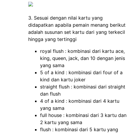
3. Sesuai dengan nilai kartu yang
didapatkan apabila pemain menang berikut
adalah susunan set kartu dari yang terkecil
hingga yang tertinggi
royal flush : kombinasi dari kartu ace,
king, queen, jack, dan 10 dengan jenis
yang sama
5 of a kind : kombinasi dari four of a
kind dan kartu joker
straight flush : kombinasi dari straight
dan flush
4 of a kind : kombinasi dari 4 kartu
yang sama
full house : kombinasi dari 3 kartu dan
2 kartu yang sama
flush : kombinasi dari 5 kartu yang