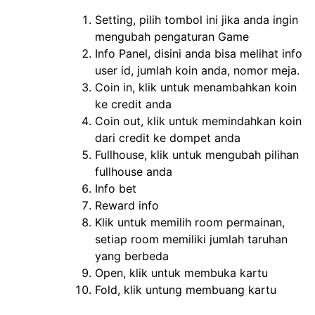
Setting, pilih tombol ini jika anda ingin
mengubah pengaturan Game
Info Panel, disini anda bisa melihat info
user id, jumlah koin anda, nomor meja.
Coin in, klik untuk menambahkan koin
ke credit anda
Coin out, klik untuk memindahkan koin
dari credit ke dompet anda
Fullhouse, klik untuk mengubah pilihan
fullhouse anda
Info bet
Reward info
Klik untuk memilih room permainan,
setiap room memiliki jumlah taruhan
yang berbeda
Open, klik untuk membuka kartu
Fold, klik untung membuang kartu