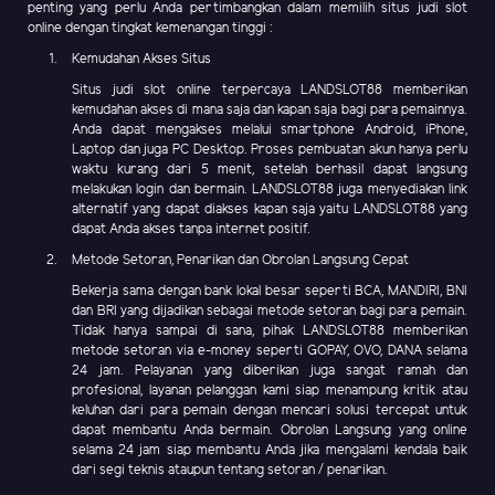
penting yang perlu Anda pertimbangkan dalam memilih situs judi slot
online dengan tingkat kemenangan tinggi :
Kemudahan Akses Situs
Situs judi slot online terpercaya LANDSLOT88 memberikan
kemudahan akses di mana saja dan kapan saja bagi para pemainnya.
Anda dapat mengakses melalui smartphone Android, iPhone,
Laptop dan juga PC Desktop. Proses pembuatan akun hanya perlu
waktu kurang dari 5 menit, setelah berhasil dapat langsung
melakukan login dan bermain. LANDSLOT88 juga menyediakan link
alternatif yang dapat diakses kapan saja yaitu LANDSLOT88 yang
dapat Anda akses tanpa internet positif.
Metode Setoran, Penarikan dan Obrolan Langsung Cepat
Bekerja sama dengan bank lokal besar seperti BCA, MANDIRI, BNI
dan BRI yang dijadikan sebagai metode setoran bagi para pemain.
Tidak hanya sampai di sana, pihak LANDSLOT88 memberikan
metode setoran via e-money seperti GOPAY, OVO, DANA selama
24 jam. Pelayanan yang diberikan juga sangat ramah dan
profesional, layanan pelanggan kami siap menampung kritik atau
keluhan dari para pemain dengan mencari solusi tercepat untuk
dapat membantu Anda bermain. Obrolan Langsung yang online
selama 24 jam siap membantu Anda jika mengalami kendala baik
dari segi teknis ataupun tentang setoran / penarikan.