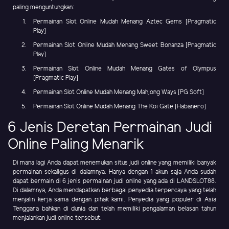
paling menguntungkan:
Permainan Slot Online Mudah Menang Aztec Gems [Pragmatic
Play]
Permainan Slot Online Mudah Menang Sweet Bonanza [Pragmatic
Play]
Permainan Slot Online Mudah Menang Gates of Olympus
[Pragmatic Play]
Permainan Slot Online Mudah Menang Mahjong Ways [PG Soft]
Permainan Slot Online Mudah Menang The Koi Gate [Habanero]
6 Jenis Deretan Permainan Judi
Online Paling Menarik
Di mana lagi Anda dapat menemukan situs judi online yang memiliki banyak
permainan sekaligus di dalamnya. Hanya dengan 1 akun saja Anda sudah
dapat bermain di 6 jenis permainan judi online yang ada di LANDSLOT88.
Di dalamnya, Anda mendapatkan berbagai penyedia terpercaya yang telah
menjalin kerja sama dengan pihak kami. Penyedia yang populer di Asia
Tenggara bahkan di dunia dan telah memiliki pengalaman belasan tahun
menjalankan judi online tersebut.