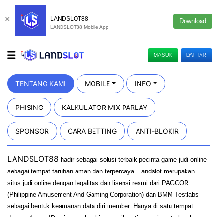
×
LANDSLOT88
Download
LANDSLOT88 Mobile App
MASUK
DAFTAR
TENTANG KAMI
MOBILE
INFO
PHISING
KALKULATOR MIX PARLAY
SPONSOR
CARA BETTING
ANTI-BLOKIR
LANDSLOT88
hadir sebagai solusi terbaik pecinta game judi online
sebagai tempat taruhan aman dan terpercaya. Landslot merupakan
situs judi online dengan legalitas dan lisensi resmi dari PAGCOR
(Philippine Amusement And Gaming Corporation) dan BMM Testlabs
sebagai bentuk keamanan data diri member. Hanya di satu tempat