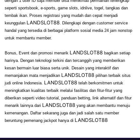
dengan 1 user ID saja member bisa menikmati permainan terlengkap
seperti sportsbook, e-sports, game slots, idnlive, togel, tangkas dan
tembak ikan. Proses registrasi yang mudah dan cepat menjadi
LANDSLOT88
keunggulan
. Dilengkapi dengan customer service
handal yang tersedia di berbagai platform sosial media 24 jam nonstop
untuk membantu member.
LANDSLOT88
Bonus, Event dan promosi menarik
bagikan setiap
harinya. Dengan teknologi terkini dan tercanggih yang memberikan
kesan bermain luar biasa serta unik. Desain yang interaktif dan
LANDSLOT88
memanjakan mata menjadikan
pilihan terbaik situs
LANDSLOT88
judi online Indonesia.
telah berkomitmen untuk
meningkatkan kualitas terbaik melalui fasilitas dan fitur-fitur yang
diberikan seperti video tutorial, panduan betting, link alternatif dan fitur
LANDSLOT88
menarik lainnya dari
yang akan membantu menuju
kemenangan. Daftar sekarang juga dan jadi salah satu member
LANDSLOT88
beruntung pemenang jackpot hanya di