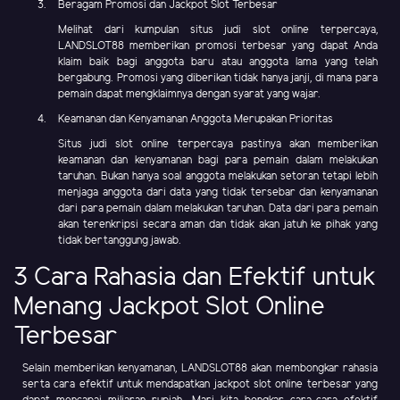
Beragam Promosi dan Jackpot Slot Terbesar
Melihat dari kumpulan situs judi slot online terpercaya,
LANDSLOT88 memberikan promosi terbesar yang dapat Anda
klaim baik bagi anggota baru atau anggota lama yang telah
bergabung. Promosi yang diberikan tidak hanya janji, di mana para
pemain dapat mengklaimnya dengan syarat yang wajar.
Keamanan dan Kenyamanan Anggota Merupakan Prioritas
Situs judi slot online terpercaya pastinya akan memberikan
keamanan dan kenyamanan bagi para pemain dalam melakukan
taruhan. Bukan hanya soal anggota melakukan setoran tetapi lebih
menjaga anggota dari data yang tidak tersebar dan kenyamanan
dari para pemain dalam melakukan taruhan. Data dari para pemain
akan terenkripsi secara aman dan tidak akan jatuh ke pihak yang
tidak bertanggung jawab.
3 Cara Rahasia dan Efektif untuk
Menang Jackpot Slot Online
Terbesar
Selain memberikan kenyamanan, LANDSLOT88 akan membongkar rahasia
serta cara efektif untuk mendapatkan jackpot slot online terbesar yang